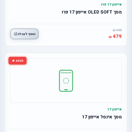
אייפון 17 פרו
מסך OLED SOFT אייפון 17 פרו
590
🛒
הוסף לעגלה
479
מבצע 🔥
אייפון 17
מסך אינסל אייפון 17