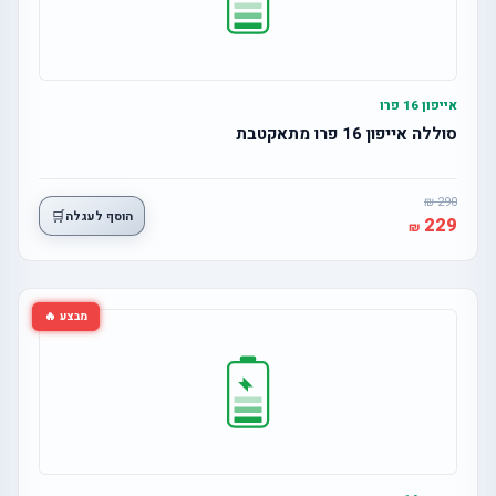
אייפון 16 פרו
סוללה אייפון 16 פרו מתאקטבת
290
🛒
הוסף לעגלה
229
מבצע 🔥