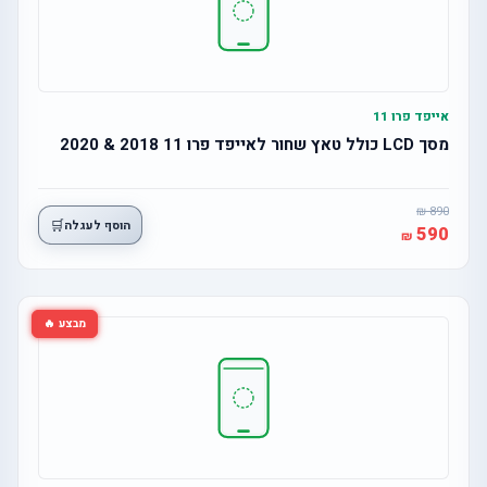
אייפד פרו 11
מסך LCD כולל טאץ שחור לאייפד פרו 11 2018 & 2020
890
🛒
הוסף לעגלה
590
מבצע 🔥