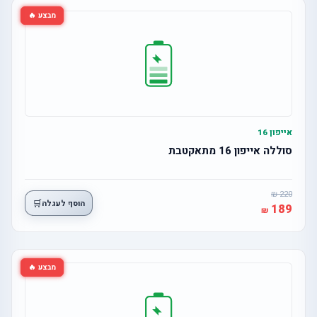
מבצע 🔥
אייפון 16
סוללה אייפון 16 מתאקטבת
220
🛒
הוסף לעגלה
189
מבצע 🔥