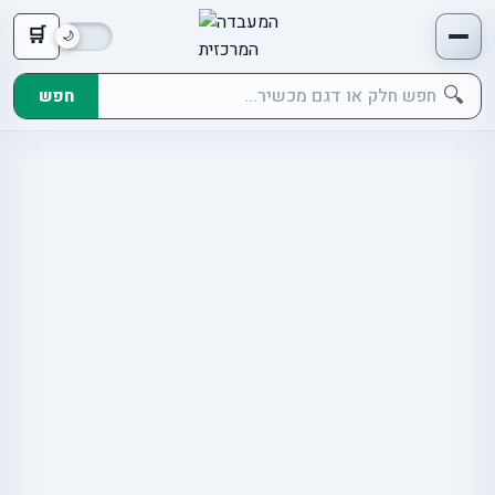
🛒
🔍
חפש