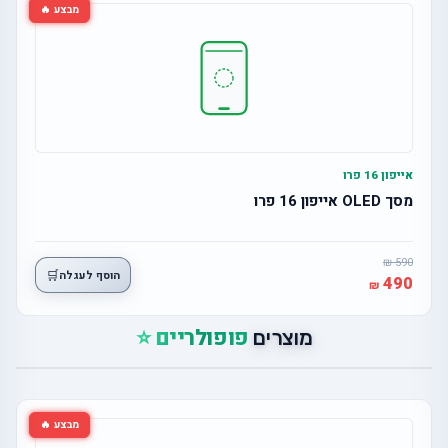
מבצע 🔥
אייפון 16 פרו
מסך OLED אייפון 16 פרו
590
🛒
הוסף לעגלה
490
פופולריים ⭐
מוצרים
מבצע 🔥