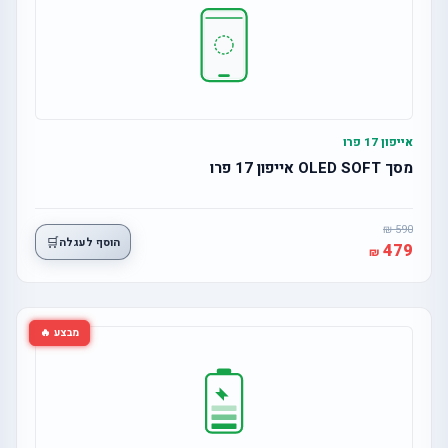
אייפון 17 פרו
מסך OLED SOFT אייפון 17 פרו
590
🛒
הוסף לעגלה
479
מבצע 🔥