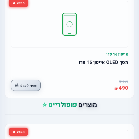
מבצע 🔥
אייפון 16 פרו
מסך OLED אייפון 16 פרו
590
🛒
הוסף לעגלה
490
פופולריים ⭐
מוצרים
מבצע 🔥