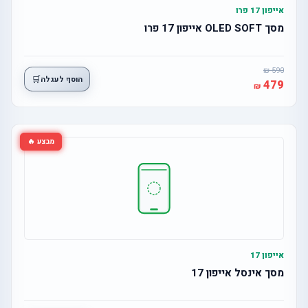
אייפון 17 פרו
מסך OLED SOFT אייפון 17 פרו
590
🛒
הוסף לעגלה
479
מבצע 🔥
אייפון 17
מסך אינסל אייפון 17