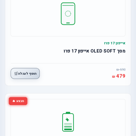
אייפון 17 פרו
מסך OLED SOFT אייפון 17 פרו
590
🛒
הוסף לעגלה
479
מבצע 🔥