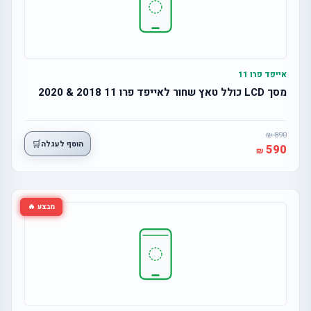
אייפד פרו 11
מסך LCD כולל טאץ שחור לאייפד פרו 11 2018 & 2020
890
🛒
הוסף לעגלה
590
מבצע 🔥