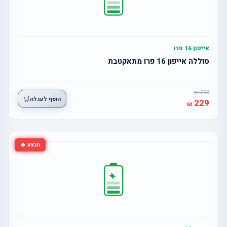
אייפון 16 פרו
סוללה אייפון 16 פרו מתאקטבת
290
🛒
הוסף לעגלה
229
מבצע 🔥