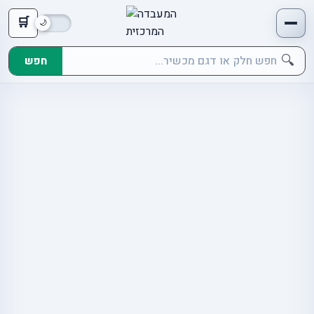
🛒
🔍
חפש