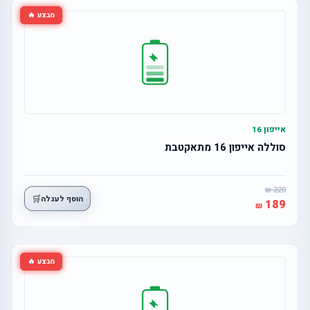
מבצע 🔥
אייפון 16
סוללה אייפון 16 מתאקטבת
220
🛒
הוסף לעגלה
189
מבצע 🔥