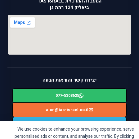
המעבדה המרכזית TAS ISRAEL
ביאליק 124 רמת גן
יצירת קשר והוראות הגעה
077-5308625
alon@tas-israel.co.il
✉️
🚙
ניווט בWAZE: ביאליק 124, רמת גן
We use cookies to enhance your browsing experience, serve
personalised ads or content, and analyse our traffic. By clicking