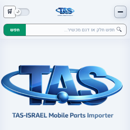
🛒
🔍
חפש