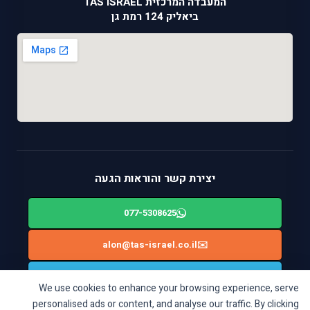
המעבדה המרכזית TAS ISRAEL
ביאליק 124 רמת גן
יצירת קשר והוראות הגעה
077-5308625
alon@tas-israel.co.il
✉️
🚙
ניווט בWAZE: ביאליק 124, רמת גן
We use cookies to enhance your browsing experience, serve
personalised ads or content, and analyse our traffic. By clicking