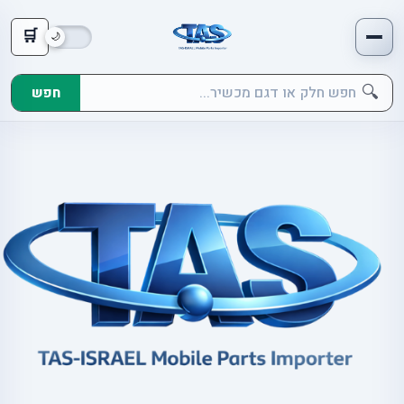
🛒
🔍
חפש