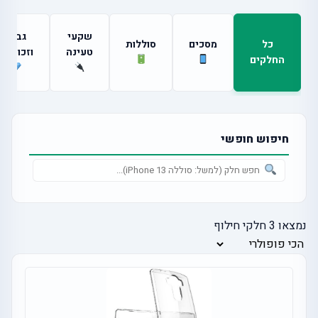
שקעי
גבים
כל
מסכים
סוללות
טעינה
וזכוכיות
החלקים
חיפוש חופשי
נמצאו
3
חלקי חילוף