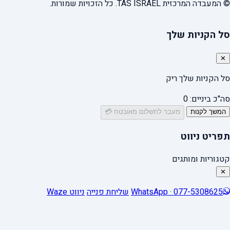
© המעבדה המרכזית TAS ISRAEL. כל הזכויות שמורות.
סל הקניות שלך
✕
סל הקניות שלך ריק
סה"כ ביניים:
0
המשך לקנות
מעבר לתשלום מאובטח 💳
תפריט ניווט
קטגוריות ומותגים
✕
WhatsApp · 077-5308625
שליחת פנייה
ניווט Waze