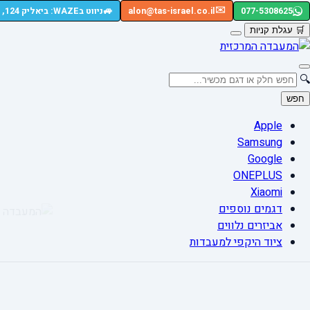
🚙
✉️
077-5308625
alon@tas-israel.co.il
ניווט בWAZE: ביאליק 124, רמת גן
🛒
עגלת קניות
🔍
חפש
Apple
Samsung
Google
ONEPLUS
Xiaomi
דגמים נוספים
אביזרים נלווים
ציוד היקפי למעבדות