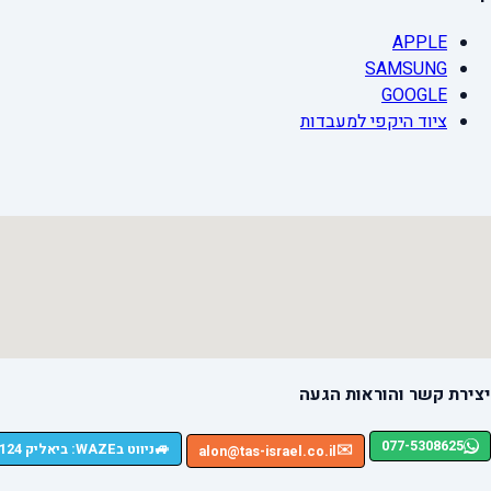
APPLE
SAMSUNG
GOOGLE
ציוד היקפי למעבדות
יצירת קשר והוראות הגעה
077-5308625
🚙
ניווט בWAZE: ביאליק 124, רמת גן
✉️
alon@tas-israel.co.il