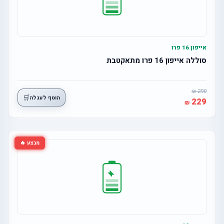
אייפון 16 פרו
סוללה אייפון 16 פרו מתאקטבת
290
🛒
הוסף לעגלה
229
מבצע 🔥