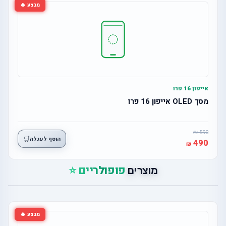
מבצע 🔥
אייפון 16 פרו
מסך OLED אייפון 16 פרו
590
🛒
הוסף לעגלה
490
פופולריים ⭐
מוצרים
מבצע 🔥