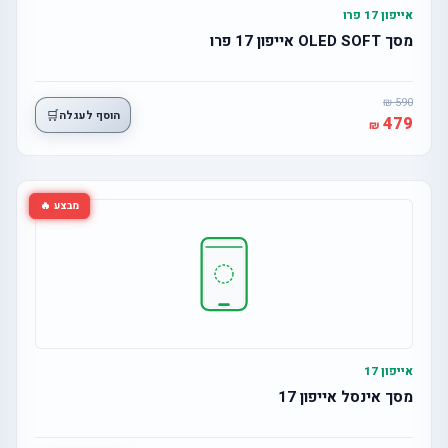
אייפון 17 פרו
מסך OLED SOFT אייפון 17 פרו
590
🛒
הוסף לעגלה
479
מבצע 🔥
אייפון 17
מסך אינסל אייפון 17