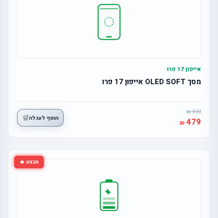
אייפון 17 פרו
מסך OLED SOFT אייפון 17 פרו
590
🛒
הוסף לעגלה
479
מבצע 🔥