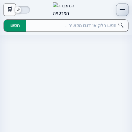
🛒
🔍
חפש