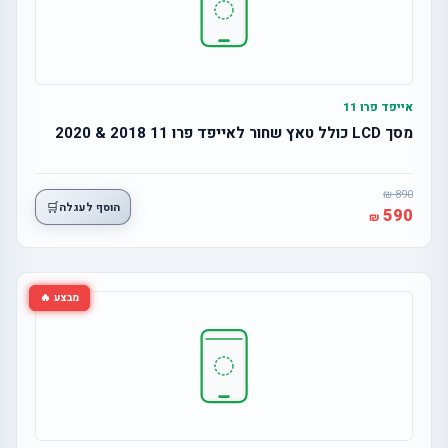
אייפד פרו 11
מסך LCD כולל טאץ שחור לאייפד פרו 11 2018 & 2020
890
🛒
הוסף לעגלה
590
מבצע 🔥