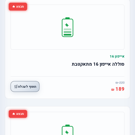
מבצע 🔥
אייפון 16
סוללה אייפון 16 מתאקטבת
220
🛒
הוסף לעגלה
189
מבצע 🔥