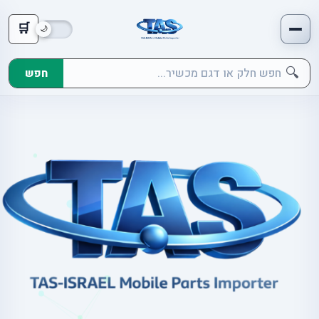
🛒
🔍
חפש