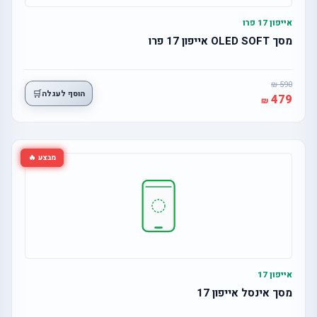
אייפון 17 פרו
מסך OLED SOFT אייפון 17 פרו
590
🛒
הוסף לעגלה
479
מבצע 🔥
אייפון 17
מסך אינסל אייפון 17