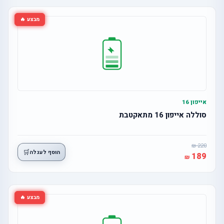
מבצע 🔥
אייפון 16
סוללה אייפון 16 מתאקטבת
220
🛒
הוסף לעגלה
189
מבצע 🔥