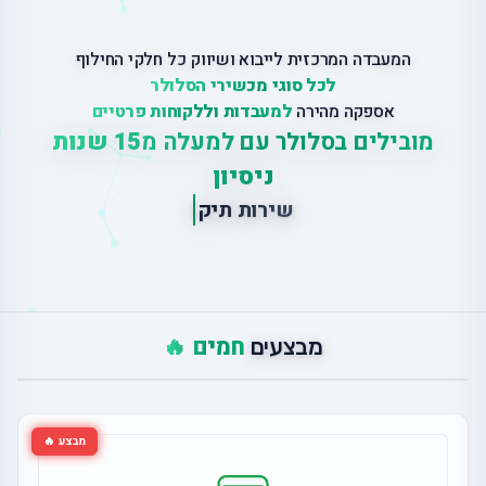
המעבדה המרכזית לייבוא ושיווק כל חלקי החילוף
לכל סוגי מכשירי הסלולר
אספקה מהירה
למעבדות וללקוחות פרטיים
מובילים בסלולר עם למעלה מ
15 שנות
ניסיון
|
ש
י
ר
ו
ת
ת
י
ק
ו
נ
י
ם
ב
מ
ק
ו
חמים 🔥
מבצעים
מבצע 🔥