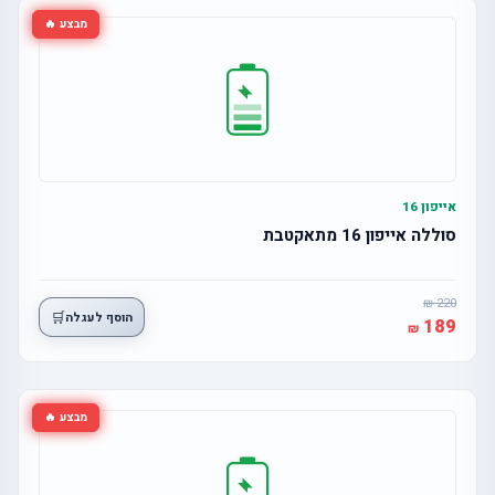
מבצע 🔥
אייפון 16
סוללה אייפון 16 מתאקטבת
220
🛒
הוסף לעגלה
189
מבצע 🔥