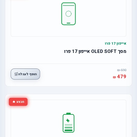
אייפון 17 פרו
מסך OLED SOFT אייפון 17 פרו
590
🛒
הוסף לעגלה
479
מבצע 🔥