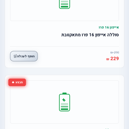
אייפון 16 פרו
סוללה אייפון 16 פרו מתאקטבת
290
🛒
הוסף לעגלה
229
מבצע 🔥