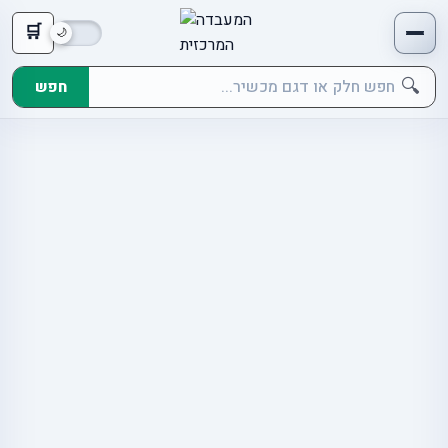
🛒
🔍
חפש