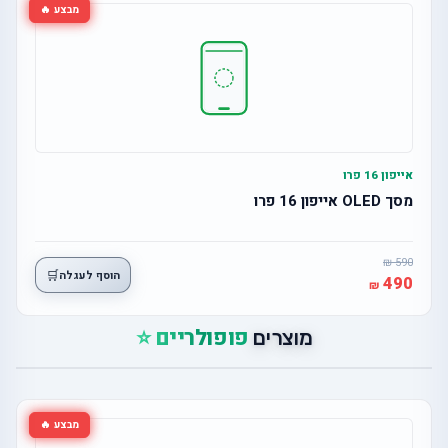
מבצע 🔥
אייפון 16 פרו
מסך OLED אייפון 16 פרו
590
🛒
הוסף לעגלה
490
פופולריים ⭐
מוצרים
מבצע 🔥