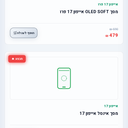
אייפון 17 פרו
מסך OLED SOFT אייפון 17 פרו
590
🛒
הוסף לעגלה
479
מבצע 🔥
אייפון 17
מסך אינסל אייפון 17