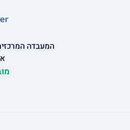
המעבדה המרכזית 
אס
מובי