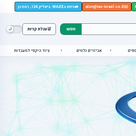
🚙
✉️
alon@tas-israel.co.il
ניווט בWAZE: ביאליק 124, רמת גן
חפש
🛒
עגלת קניות
ספים
אביזרים נלווים
ציוד היקפי למעבדות