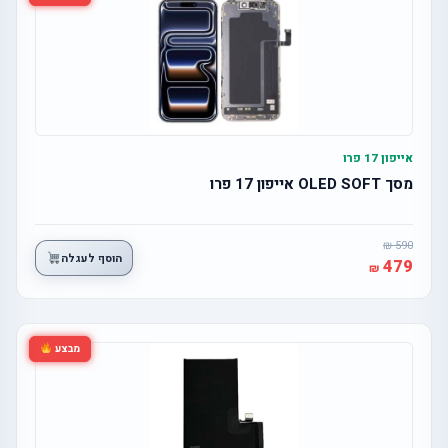
אייפון 17 פרו
מסך OLED SOFT אייפון 17 פרו
590
הוסף לעגלה
479
מבצע