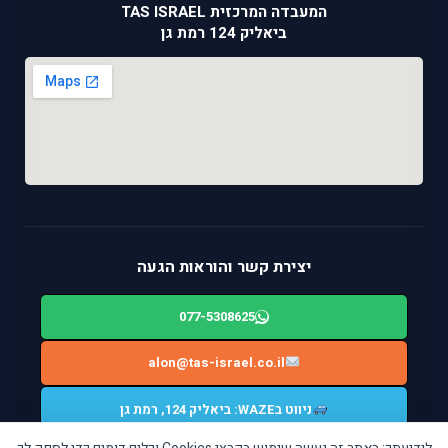
המעבדה המרכזית TAS ISRAEL
ביאליק 124 רמת גן
יצירת קשר והוראות הגעה
077-5308625
alon@tas-israel.co.il
ניווט בWAZE: ביאליק 124, רמת גן