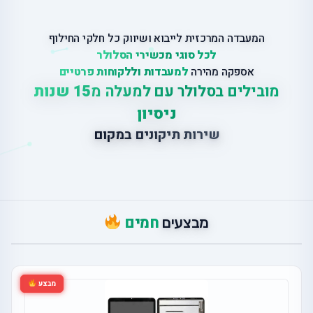
המעבדה המרכזית לייבוא ושיווק כל חלקי החילוף
לכל סוגי מכשירי הסלולר
אספקה מהירה
למעבדות וללקוחות פרטיים
מובילים בסלולר עם למעלה מ
15 שנות
ניסיון
ש
י
ר
ו
ת
ת
י
ק
ו
נ
י
ם
ב
מ
ק
ו
ם
חמים
מבצעים
מבצע