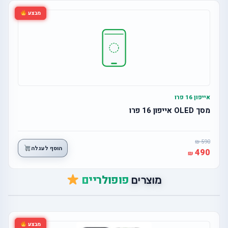
מבצע
אייפון 16 פרו
מסך OLED אייפון 16 פרו
590
הוסף לעגלה
490
פופולריים
מוצרים
מבצע