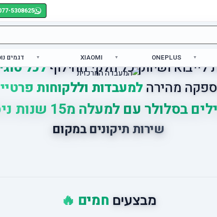
077-5308625
ONEPLUS
XIAOMI
דגמים נו
לייבוא ושיווק כל חלקי החילוף
לכל סוגי
פקה מהירה
למעבדות וללקוחות פרטיי
ים בסלולר עם למעלה מ15 שנות ניסיון
שירות תיקונים במקום
חמים 🔥
מבצעים