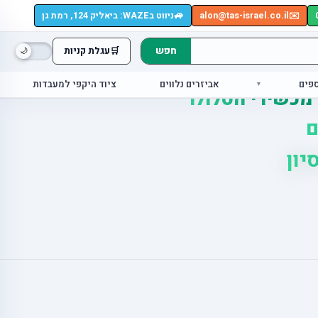
🚙
✉️
alon@tas-israel.co.il
ניווט בWAZE: ביאליק 124, רמת גן
חפש
🛒
עגלת קניות
ספים
אביזרים נלווים
ציוד היקפי למעבדות
 מכשירי הסלולר
ם