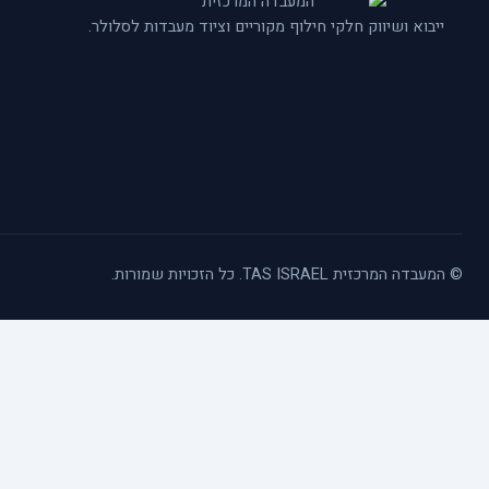
ייבוא ושיווק חלקי חילוף מקוריים וציוד מעבדות לסלולר.
© המעבדה המרכזית TAS ISRAEL. כל הזכויות שמורות.
כלי נגישות
הגדל טקסט
הקטן טקסט
גווני אפור
ניגודיות גבוהה