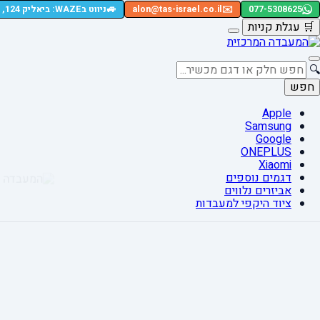
🚙
077-5308625
✉️
alon@tas-israel.co.il
ניווט בWAZE: ביאליק 124, רמת גן
🛒
עגלת קניות
🔍
חפש
Apple
Samsung
Google
ONEPLUS
Xiaomi
דגמים נוספים
אביזרים נלווים
ציוד היקפי למעבדות