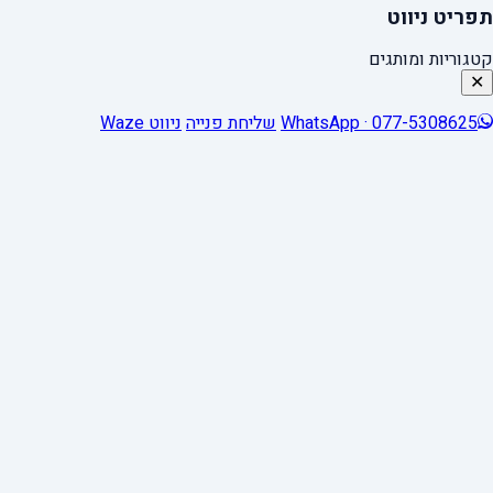
תפריט ניווט
קטגוריות ומותגים
✕
WhatsApp · 077-5308625
שליחת פנייה
ניווט Waze
0
Close cart