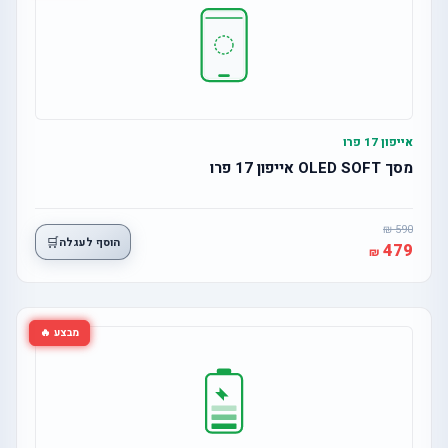
אייפון 17 פרו
מסך OLED SOFT אייפון 17 פרו
590
🛒
הוסף לעגלה
479
מבצע 🔥