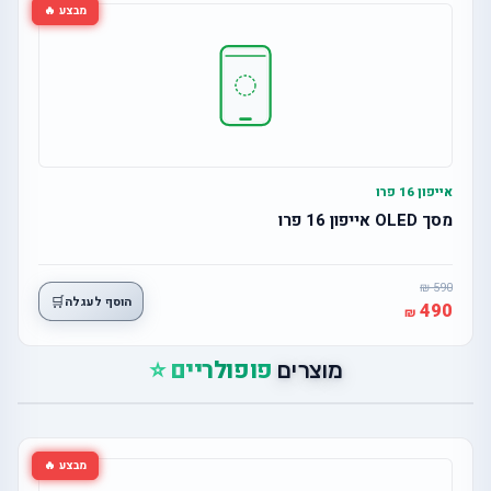
מבצע 🔥
אייפון 16 פרו
מסך OLED אייפון 16 פרו
590
🛒
הוסף לעגלה
490
פופולריים ⭐
מוצרים
מבצע 🔥