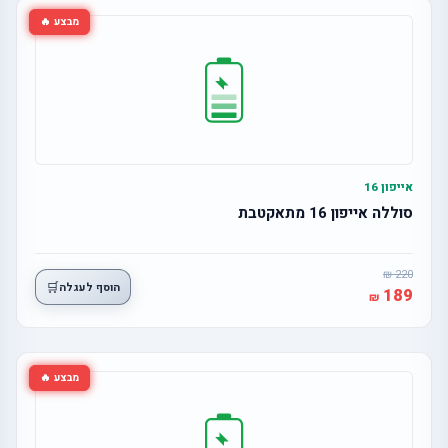
מבצע 🔥
אייפון 16
סוללה אייפון 16 מתאקטבת
220
🛒
הוסף לעגלה
189
מבצע 🔥