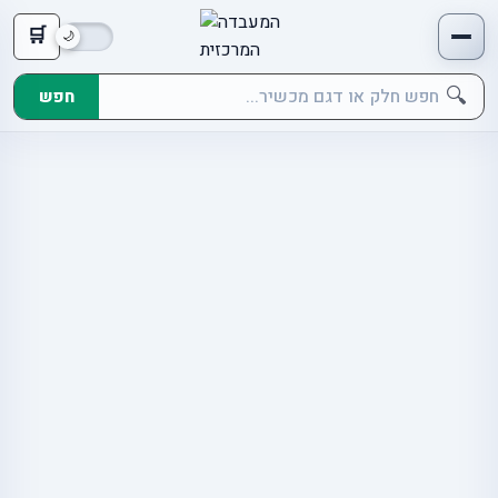
🛒
🔍
חפש