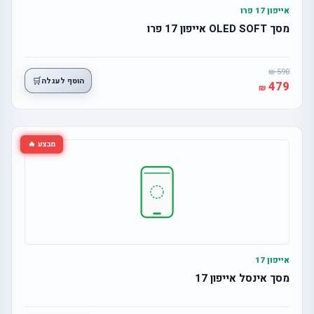
אייפון 17 פרו
מסך OLED SOFT אייפון 17 פרו
590
🛒
הוסף לעגלה
479
מבצע 🔥
אייפון 17
מסך אינסל אייפון 17