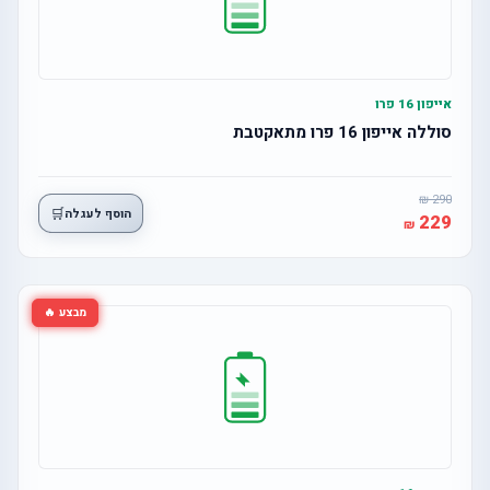
אייפון 16 פרו
סוללה אייפון 16 פרו מתאקטבת
290
🛒
הוסף לעגלה
229
מבצע 🔥