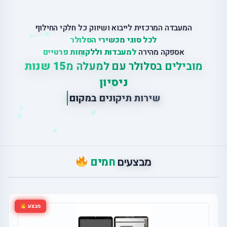
המעבדה המרכזית לייבוא ושיווק כל חלקי החילוף
לכל סוגי מכשירי הסלולר
אספקה מהירה
למעבדות וללקוחות פרטיים
מובילים בסלולר עם למעלה מ
15 שנות
ניסיון
|
ש
י
ר
ו
ת
ת
י
ק
ו
נ
י
ם
ב
מ
ק
ו
ם
חמים
מבצעים
מבצע