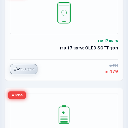
אייפון 17 פרו
מסך OLED SOFT אייפון 17 פרו
590
🛒
הוסף לעגלה
479
מבצע 🔥