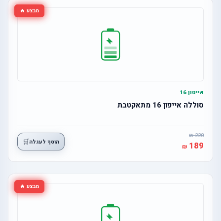
מבצע 🔥
אייפון 16
סוללה אייפון 16 מתאקטבת
220
🛒
הוסף לעגלה
189
מבצע 🔥