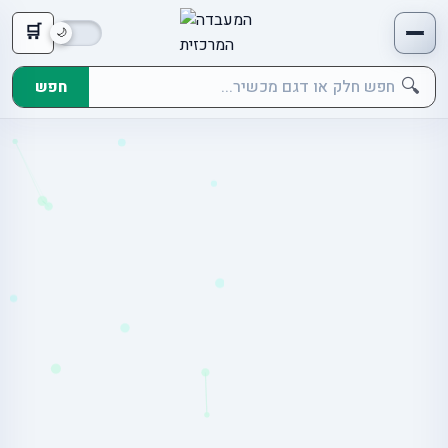
🛒
🔍
חפש