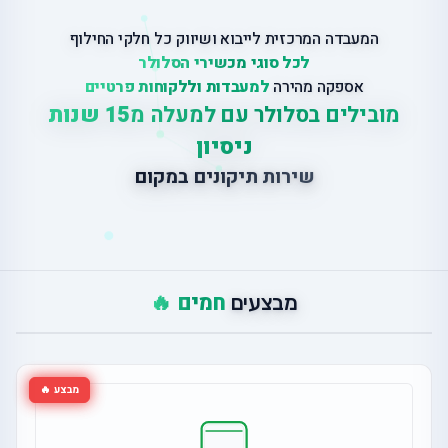
המעבדה המרכזית לייבוא ושיווק כל חלקי החילוף
לכל סוגי מכשירי הסלולר
אספקה מהירה
למעבדות וללקוחות פרטיים
מובילים בסלולר עם למעלה מ
15 שנות
ניסיון
ש
י
ר
ו
ת
ת
י
ק
ו
נ
י
ם
ב
מ
ק
ו
ם
חמים 🔥
מבצעים
מבצע 🔥