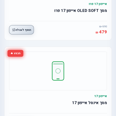
אייפון 17 פרו
מסך OLED SOFT אייפון 17 פרו
590
🛒
הוסף לעגלה
479
מבצע 🔥
אייפון 17
מסך אינסל אייפון 17