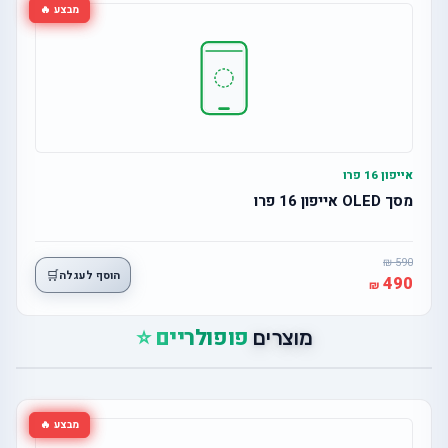
מבצע 🔥
אייפון 16 פרו
מסך OLED אייפון 16 פרו
590
🛒
הוסף לעגלה
490
פופולריים ⭐
מוצרים
מבצע 🔥