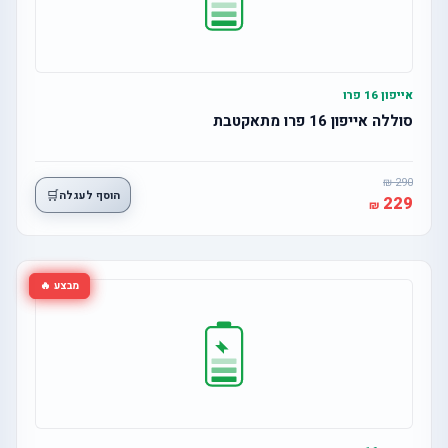
אייפון 16 פרו
סוללה אייפון 16 פרו מתאקטבת
290
🛒
הוסף לעגלה
229
מבצע 🔥