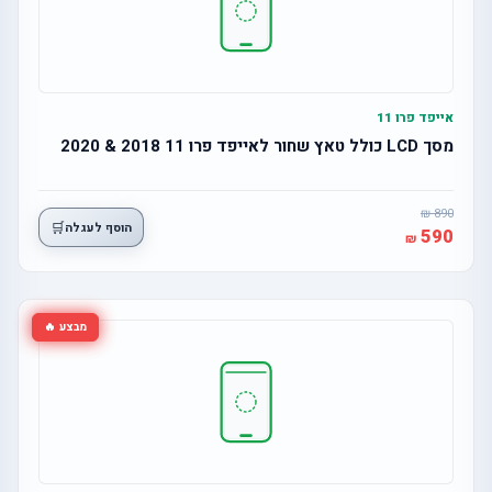
אייפד פרו 11
מסך LCD כולל טאץ שחור לאייפד פרו 11 2018 & 2020
890
🛒
הוסף לעגלה
590
מבצע 🔥