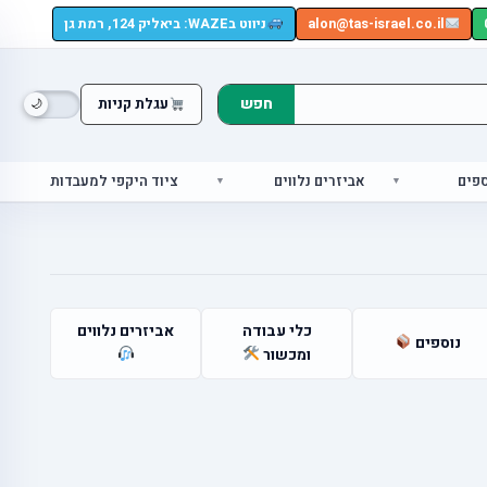
alon@tas-israel.co.il
ניווט בWAZE: ביאליק 124, רמת גן
חפש
עגלת קניות
ספים
אביזרים נלווים
ציוד היקפי למעבדות
כלי עבודה
אביזרים נלווים
נוספים
ומכשור