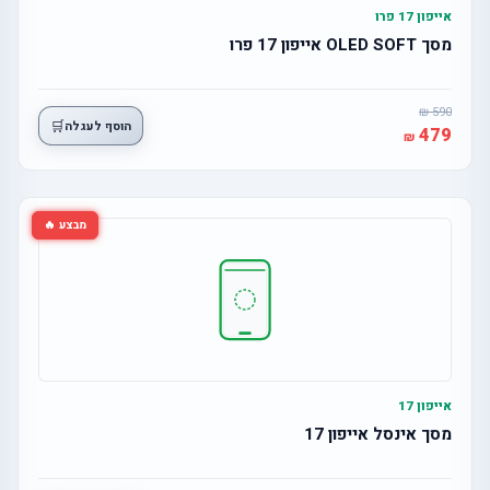
אייפון 17 פרו
מסך OLED SOFT אייפון 17 פרו
590
🛒
הוסף לעגלה
479
מבצע 🔥
אייפון 17
מסך אינסל אייפון 17