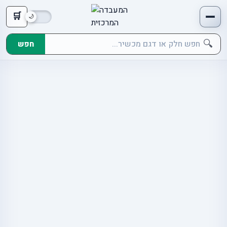
🛒
🔍
חפש