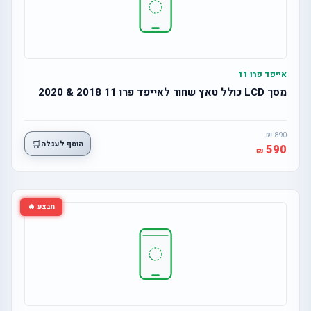
אייפד פרו 11
מסך LCD כולל טאץ שחור לאייפד פרו 11 2018 & 2020
890
🛒
הוסף לעגלה
590
מבצע 🔥