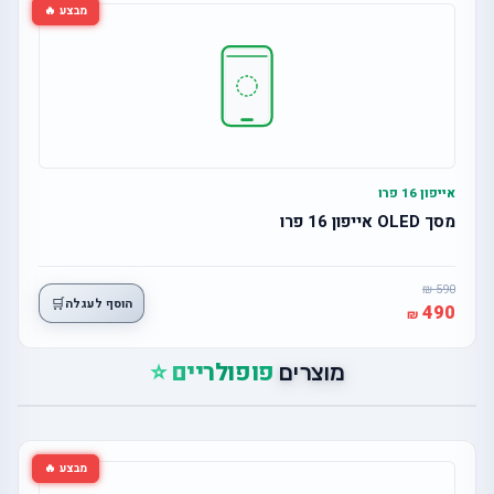
מבצע 🔥
אייפון 16 פרו
מסך OLED אייפון 16 פרו
590
🛒
הוסף לעגלה
490
פופולריים ⭐
מוצרים
מבצע 🔥