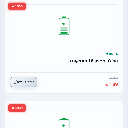
מבצע 🔥
אייפון 16
סוללה אייפון 16 מתאקטבת
220
🛒
הוסף לעגלה
189
מבצע 🔥