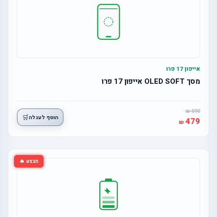
אייפון 17 פרו
מסך OLED SOFT אייפון 17 פרו
590
🛒
הוסף לעגלה
479
מבצע 🔥