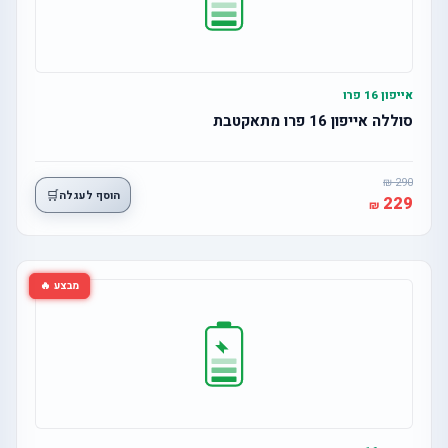
אייפון 16 פרו
סוללה אייפון 16 פרו מתאקטבת
290
🛒
הוסף לעגלה
229
מבצע 🔥