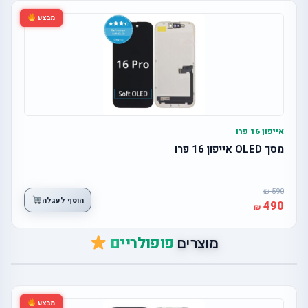
מבצע
אייפון 16 פרו
מסך OLED אייפון 16 פרו
590
הוסף לעגלה
490
פופולריים
מוצרים
מבצע