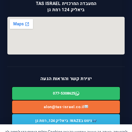
המעבדה המרכזית TAS ISRAEL
ביאליק 124 רמת גן
יצירת קשר והוראות הגעה
077-5308625
alon@tas-israel.co.il
ניווט בWAZE: ביאליק 124, רמת גן