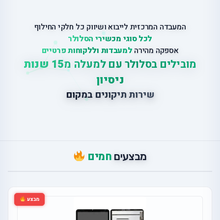
המעבדה המרכזית לייבוא ושיווק כל חלקי החילוף
לכל סוגי מכשירי הסלולר
אספקה מהירה
למעבדות וללקוחות פרטיים
מובילים בסלולר עם למעלה מ
15 שנות
ניסיון
ש
י
ר
ו
ת
ת
י
ק
ו
נ
י
ם
ב
מ
ק
ו
ם
חמים
מבצעים
מבצע