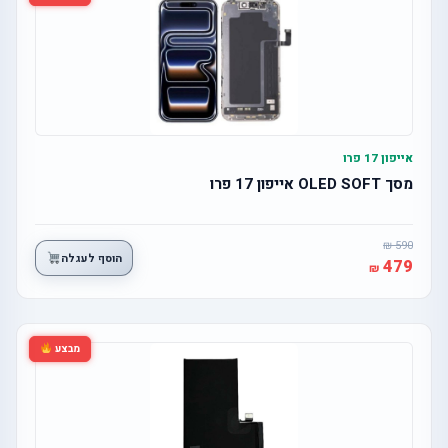
אייפון 17 פרו
מסך OLED SOFT אייפון 17 פרו
590
הוסף לעגלה
479
מבצע