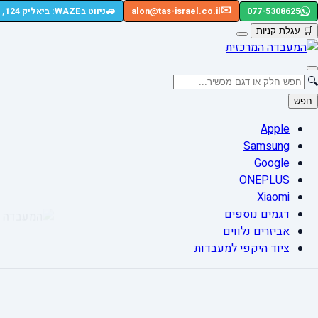
🚙
✉️
077-5308625
alon@tas-israel.co.il
ניווט בWAZE: ביאליק 124, רמת גן
🛒
עגלת קניות
🔍
חפש
Apple
Samsung
Google
ONEPLUS
Xiaomi
דגמים נוספים
אביזרים נלווים
ציוד היקפי למעבדות