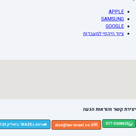
APPLE
SAMSUNG
GOOGLE
ציוד היקפי למעבדות
יצירת קשר והוראות הגעה
077-5308625
🚙
ניווט בWAZE: ביאליק 124, רמת גן
✉️
alon@tas-israel.co.il