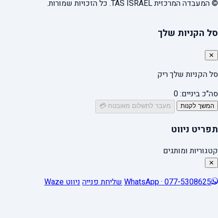
© המעבדה המרכזית TAS ISRAEL. כל הזכויות שמורות.
סל הקניות שלך
✕
סל הקניות שלך ריק
סה"כ ביניים:
0
המשך לקנות
מעבר לתשלום מאובטח 💳
תפריט ניווט
קטגוריות ומותגים
✕
WhatsApp · 077-5308625
שליחת פנייה
ניווט Waze