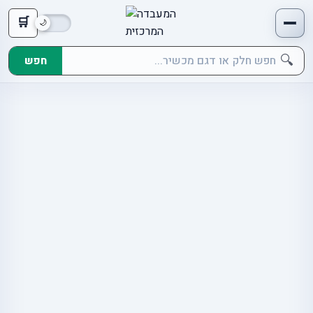
🛒
🔍
חפש