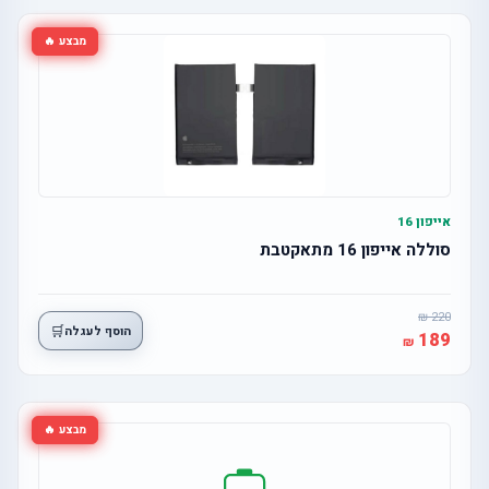
מבצע 🔥
אייפון 16
סוללה אייפון 16 מתאקטבת
220
🛒
הוסף לעגלה
189
מבצע 🔥