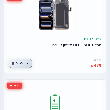
אייפון 17 פרו
מסך OLED SOFT אייפון 17 פרו
590
🛒
הוסף לעגלה
479
מבצע 🔥