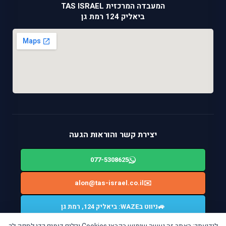
המעבדה המרכזית TAS ISRAEL
ביאליק 124 רמת גן
יצירת קשר והוראות הגעה
077-5308625
alon@tas-israel.co.il
✉️
🚙
ניווט בWAZE: ביאליק 124, רמת גן