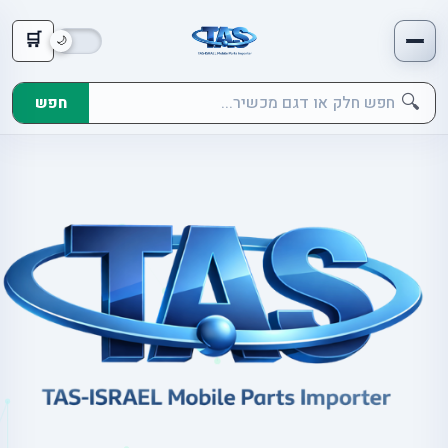
🛒
🔍
חפש