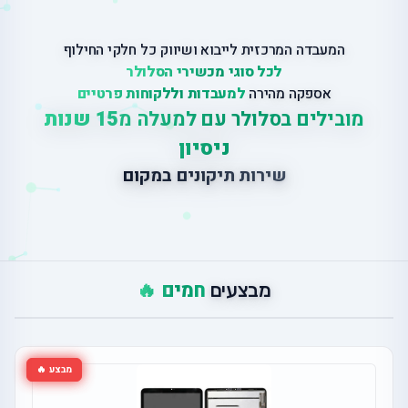
המעבדה המרכזית לייבוא ושיווק כל חלקי החילוף
לכל סוגי מכשירי הסלולר
אספקה מהירה
למעבדות וללקוחות פרטיים
מובילים בסלולר עם למעלה מ
15 שנות
ניסיון
ש
י
ר
ו
ת
ת
י
ק
ו
נ
י
ם
ב
מ
ק
ו
ם
חמים 🔥
מבצעים
מבצע 🔥