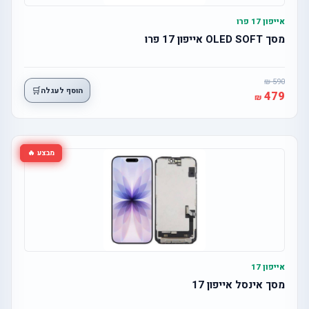
אייפון 17 פרו
מסך OLED SOFT אייפון 17 פרו
590
🛒
הוסף לעגלה
479
מבצע 🔥
אייפון 17
מסך אינסל אייפון 17