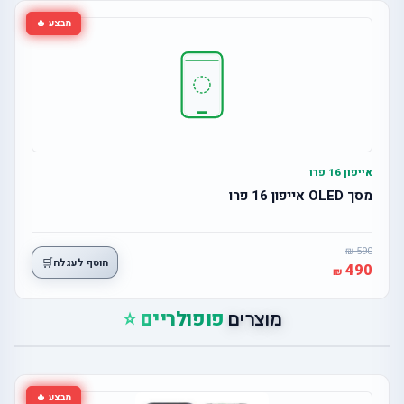
מבצע 🔥
אייפון 16 פרו
מסך OLED אייפון 16 פרו
590
🛒
הוסף לעגלה
490
פופולריים ⭐
מוצרים
מבצע 🔥