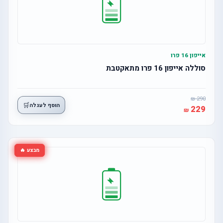
אייפון 16 פרו
סוללה אייפון 16 פרו מתאקטבת
290
🛒
הוסף לעגלה
229
מבצע 🔥