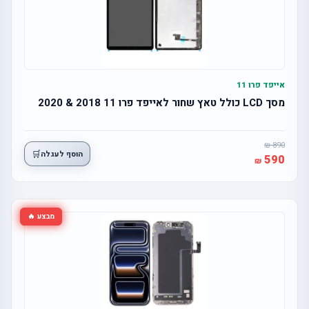
אייפד פרו 11
מסך LCD כולל טאץ שחור לאייפד פרו 11 2018 & 2020
890
🛒
הוסף לעגלה
590
מבצע 🔥