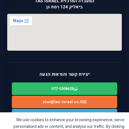
המעבדה המרכזית TAS ISRAEL
ביאליק 124 רמת גן
יצירת קשר והוראות הגעה
077-5308625
alon@tas-israel.co.il
✉️
🚙
ניווט בWAZE: ביאליק 124, רמת גן
We use cookies to enhance your browsing experience, serve
personalised ads or content, and analyse our traffic. By clicking