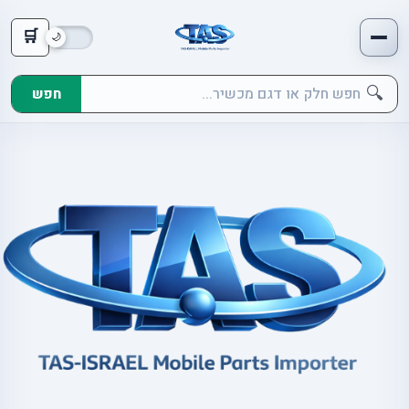
🛒
🔍
חפש