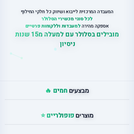
המעבדה המרכזית לייבוא ושיווק כל חלקי החילוף
לכל סוגי מכשירי הסלולר
אספקה מהירה
למעבדות וללקוחות פרטיים
מ
ו
ב
י
ל
י
ם
ב
ס
ל
ו
ל
ר
ע
ם
ל
מ
ע
ל
ה
מ
5
1
ש
נ
ו
ת
נ
י
ס
י
ו
ן
חמים 🔥
מבצעים
פופולריים ⭐
מוצרים