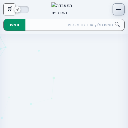
🛒
🔍
חפש