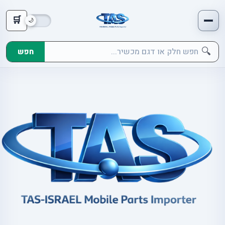
🛒
🔍
חפש