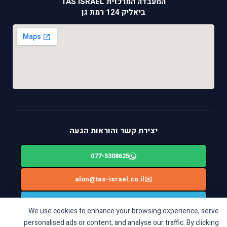
המעבדה המרכזית TAS ISRAEL
ביאליק 124 רמת גן
יצירת קשר והוראות הגעה
077-5308625
alon@tas-israel.co.il
✉️
🚙
ניווט בWAZE: ביאליק 124, רמת גן
We use cookies to enhance your browsing experience, serve
personalised ads or content, and analyse our traffic. By clicking