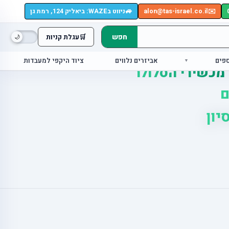
🚙
✉️
alon@tas-israel.co.il
ניווט בWAZE: ביאליק 124, רמת גן
חפש
🛒
עגלת קניות
ספים
אביזרים נלווים
ציוד היקפי למעבדות
 מכשירי הסלולר
ם