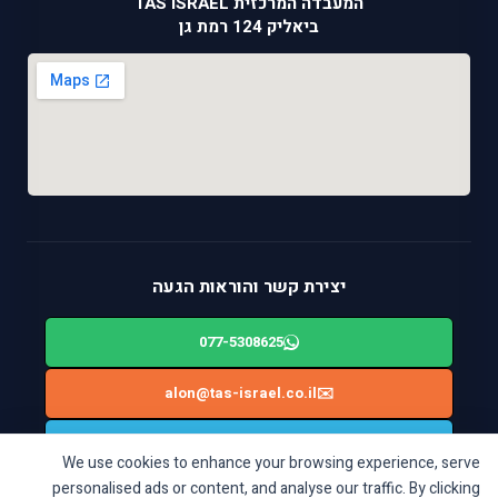
המעבדה המרכזית TAS ISRAEL
ביאליק 124 רמת גן
יצירת קשר והוראות הגעה
077-5308625
alon@tas-israel.co.il
✉️
🚙
ניווט בWAZE: ביאליק 124, רמת גן
We use cookies to enhance your browsing experience, serve
personalised ads or content, and analyse our traffic. By clicking