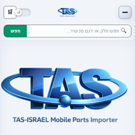
🛒
🔍
חפש