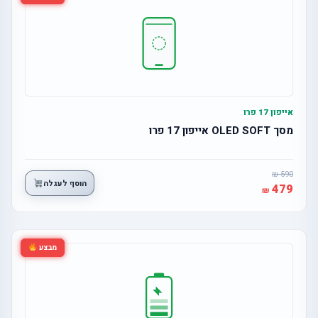
אייפון 17 פרו
מסך OLED SOFT אייפון 17 פרו
590
הוסף לעגלה
479
מבצע