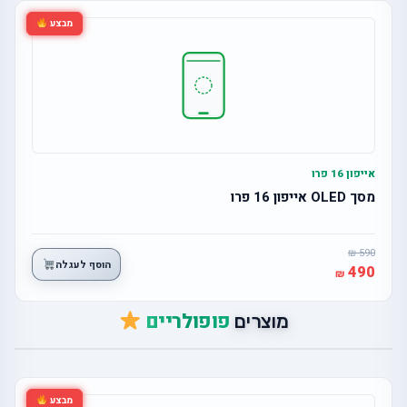
מבצע
אייפון 16 פרו
מסך OLED אייפון 16 פרו
590
הוסף לעגלה
490
פופולריים
מוצרים
מבצע