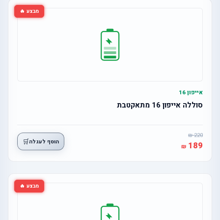
מבצע 🔥
אייפון 16
סוללה אייפון 16 מתאקטבת
220
🛒
הוסף לעגלה
189
מבצע 🔥