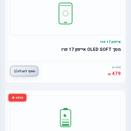
אייפון 17 פרו
מסך OLED SOFT אייפון 17 פרו
590
🛒
הוסף לעגלה
479
מבצע 🔥