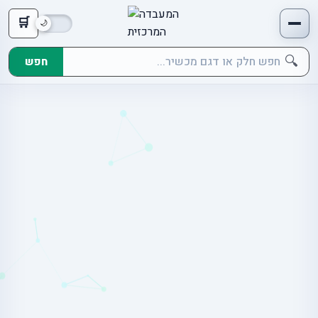
🛒
🔍
חפש