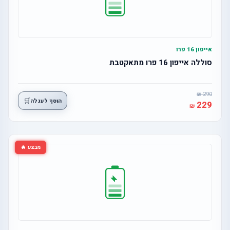
אייפון 16 פרו
סוללה אייפון 16 פרו מתאקטבת
290
🛒
הוסף לעגלה
229
מבצע 🔥