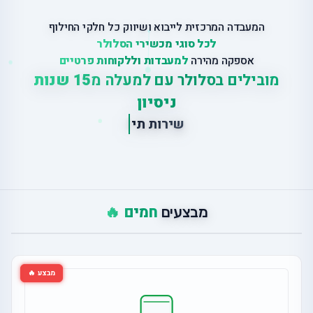
המעבדה המרכזית לייבוא ושיווק כל חלקי החילוף
לכל סוגי מכשירי הסלולר
אספקה מהירה
למעבדות וללקוחות פרטיים
מובילים בסלולר עם למעלה מ
15 שנות
ניסיון
ש
י
ר
ו
ת
ת
י
ק
ו
נ
י
ם
ב
מ
חמים 🔥
מבצעים
מבצע 🔥