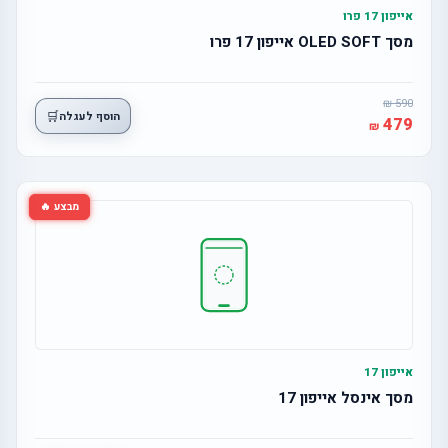
אייפון 17 פרו
מסך OLED SOFT אייפון 17 פרו
590
🛒
הוסף לעגלה
479
מבצע 🔥
אייפון 17
מסך אינסל אייפון 17