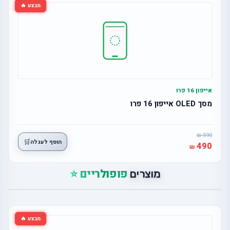
מבצע 🔥
אייפון 16 פרו
מסך OLED אייפון 16 פרו
590
🛒
הוסף לעגלה
490
פופולריים ⭐
מוצרים
מבצע 🔥