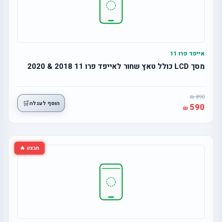
אייפד פרו 11
מסך LCD כולל טאץ שחור לאייפד פרו 11 2018 & 2020
890
🛒
הוסף לעגלה
590
מבצע 🔥