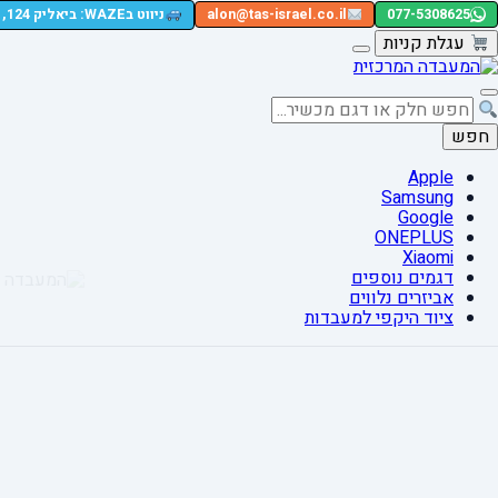
077-5308625
alon@tas-israel.co.il
ניווט בWAZE: ביאליק 124, רמת גן
עגלת קניות
חפש
Apple
Samsung
Google
ONEPLUS
Xiaomi
דגמים נוספים
אביזרים נלווים
ציוד היקפי למעבדות