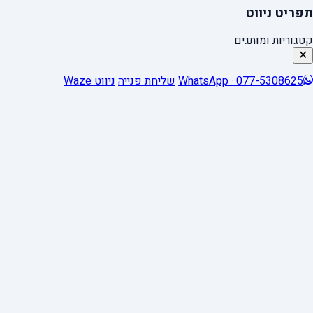
תפריט ניווט
קטגוריות ומותגים
✕
WhatsApp · 077-5308625
שליחת פנייה
ניווט Waze