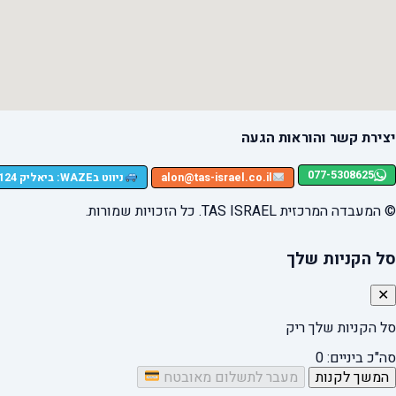
יצירת קשר והוראות הגעה
077-5308625
ניווט בWAZE: ביאליק 124, רמת גן
alon@tas-israel.co.il
© המעבדה המרכזית TAS ISRAEL. כל הזכויות שמורות.
סל הקניות שלך
✕
סל הקניות שלך ריק
סה"כ ביניים:
0
המשך לקנות
מעבר לתשלום מאובטח