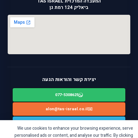
המעבדה המרכזית TAS ISRAEL
ביאליק 124 רמת גן
יצירת קשר והוראות הגעה
077-5308625
alon@tas-israel.co.il
✉️
🚙
ניווט בWAZE: ביאליק 124, רמת גן
We use cookies to enhance your browsing experience, serve
personalised ads or content, and analyse our traffic. By clicking