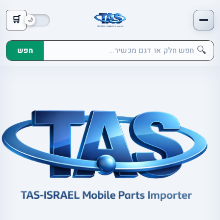
🛒
🔍
חפש